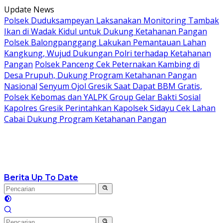
Langsung
Update News
ke
Polsek Duduksampeyan Laksanakan Monitoring Tambak
konten
Ikan di Wadak Kidul untuk Dukung Ketahanan Pangan
Polsek Balongpanggang Lakukan Pemantauan Lahan
Kangkung, Wujud Dukungan Polri terhadap Ketahanan
Pangan
Polsek Panceng Cek Peternakan Kambing di
Desa Prupuh, Dukung Program Ketahanan Pangan
Nasional
Senyum Ojol Gresik Saat Dapat BBM Gratis,
Polsek Kebomas dan YALPK Group Gelar Bakti Sosial
Kapolres Gresik Perintahkan Kapolsek Sidayu Cek Lahan
Cabai Dukung Program Ketahanan Pangan
Berita Up To Date