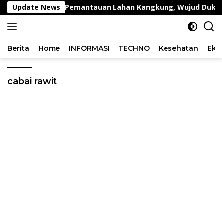
Langsung
ggang Lakukan Pemantauan Lahan Kangkung, Wujud Dukungan
Update News
ke
konten
Berita
Home
INFORMASI
TECHNO
Kesehatan
Eko
cabai rawit