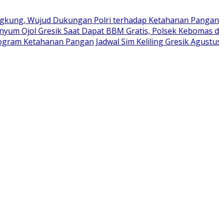
kung, Wujud Dukungan Polri terhadap Ketahanan Pangan
nyum Ojol Gresik Saat Dapat BBM Gratis, Polsek Kebomas d
rogram Ketahanan Pangan
Jadwal Sim Keliling Gresik Agustu