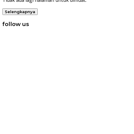
Tidak ada lagi halaman untuk dimuat.
Selengkapnya
follow us