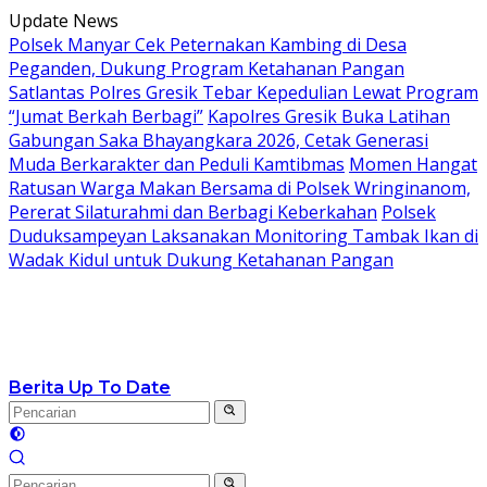
Langsung
Update News
ke
Polsek Manyar Cek Peternakan Kambing di Desa
konten
Peganden, Dukung Program Ketahanan Pangan
Satlantas Polres Gresik Tebar Kepedulian Lewat Program
“Jumat Berkah Berbagi”
Kapolres Gresik Buka Latihan
Gabungan Saka Bhayangkara 2026, Cetak Generasi
Muda Berkarakter dan Peduli Kamtibmas
Momen Hangat
Ratusan Warga Makan Bersama di Polsek Wringinanom,
Pererat Silaturahmi dan Berbagi Keberkahan
Polsek
Duduksampeyan Laksanakan Monitoring Tambak Ikan di
Wadak Kidul untuk Dukung Ketahanan Pangan
Berita Up To Date