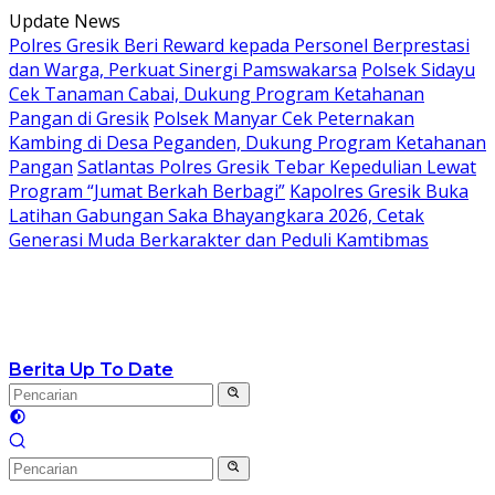
Langsung
Update News
ke
Polres Gresik Beri Reward kepada Personel Berprestasi
konten
dan Warga, Perkuat Sinergi Pamswakarsa
Polsek Sidayu
Cek Tanaman Cabai, Dukung Program Ketahanan
Pangan di Gresik
Polsek Manyar Cek Peternakan
Kambing di Desa Peganden, Dukung Program Ketahanan
Pangan
Satlantas Polres Gresik Tebar Kepedulian Lewat
Program “Jumat Berkah Berbagi”
Kapolres Gresik Buka
Latihan Gabungan Saka Bhayangkara 2026, Cetak
Generasi Muda Berkarakter dan Peduli Kamtibmas
Berita Up To Date