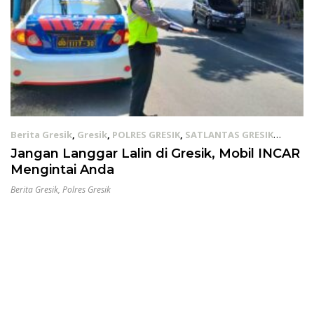
Berita Gresik
,
Gresik
,
POLRES GRESIK
,
SATLANTAS GRESIK
27/09/2021
Jangan Langgar Lalin di Gresik, Mobil INCAR
Mengintai Anda
Berita Gresik
,
Polres Gresik