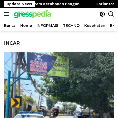
Langsung
n, Dukung Program Ketahanan Pangan
Update News
Satlantas Polr
ke
konten
Berita
Home
INFORMASI
TECHNO
Kesehatan
Eko
INCAR