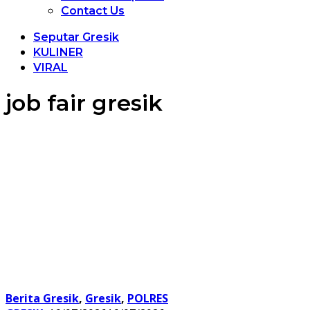
Contact Us
Seputar Gresik
KULINER
VIRAL
job fair gresik
Berita Gresik
,
Gresik
,
POLRES