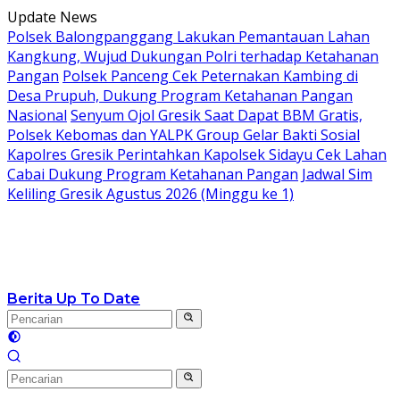
Langsung
Update News
ke
Polsek Balongpanggang Lakukan Pemantauan Lahan
konten
Kangkung, Wujud Dukungan Polri terhadap Ketahanan
Pangan
Polsek Panceng Cek Peternakan Kambing di
Desa Prupuh, Dukung Program Ketahanan Pangan
Nasional
Senyum Ojol Gresik Saat Dapat BBM Gratis,
Polsek Kebomas dan YALPK Group Gelar Bakti Sosial
Kapolres Gresik Perintahkan Kapolsek Sidayu Cek Lahan
Cabai Dukung Program Ketahanan Pangan
Jadwal Sim
Keliling Gresik Agustus 2026 (Minggu ke 1)
Berita Up To Date