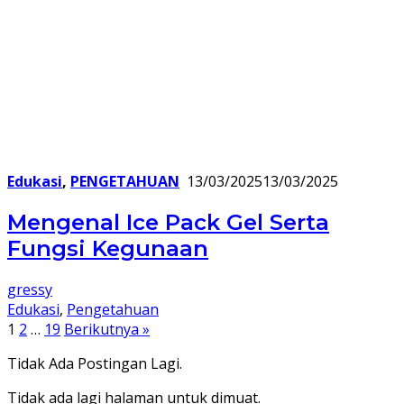
Edukasi
,
PENGETAHUAN
13/03/2025
13/03/2025
Mengenal Ice Pack Gel Serta
Fungsi Kegunaan
gressy
Edukasi
,
Pengetahuan
Paginasi
1
2
…
19
Berikutnya »
pos
Tidak Ada Postingan Lagi.
Tidak ada lagi halaman untuk dimuat.