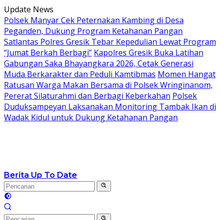
Langsung
Update News
ke
Polsek Manyar Cek Peternakan Kambing di Desa
konten
Peganden, Dukung Program Ketahanan Pangan
Satlantas Polres Gresik Tebar Kepedulian Lewat Program
“Jumat Berkah Berbagi”
Kapolres Gresik Buka Latihan
Gabungan Saka Bhayangkara 2026, Cetak Generasi
Muda Berkarakter dan Peduli Kamtibmas
Momen Hangat
Ratusan Warga Makan Bersama di Polsek Wringinanom,
Pererat Silaturahmi dan Berbagi Keberkahan
Polsek
Duduksampeyan Laksanakan Monitoring Tambak Ikan di
Wadak Kidul untuk Dukung Ketahanan Pangan
Berita Up To Date