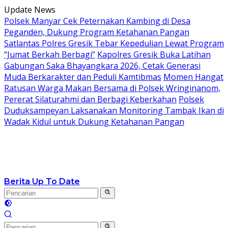
Langsung
Update News
ke
Polsek Manyar Cek Peternakan Kambing di Desa
konten
Peganden, Dukung Program Ketahanan Pangan
Satlantas Polres Gresik Tebar Kepedulian Lewat Program
“Jumat Berkah Berbagi”
Kapolres Gresik Buka Latihan
Gabungan Saka Bhayangkara 2026, Cetak Generasi
Muda Berkarakter dan Peduli Kamtibmas
Momen Hangat
Ratusan Warga Makan Bersama di Polsek Wringinanom,
Pererat Silaturahmi dan Berbagi Keberkahan
Polsek
Duduksampeyan Laksanakan Monitoring Tambak Ikan di
Wadak Kidul untuk Dukung Ketahanan Pangan
Berita Up To Date