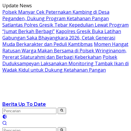
Langsung
Update News
ke
Polsek Manyar Cek Peternakan Kambing di Desa
konten
Peganden, Dukung Program Ketahanan Pangan
Satlantas Polres Gresik Tebar Kepedulian Lewat Program
“Jumat Berkah Berbagi”
Kapolres Gresik Buka Latihan
Gabungan Saka Bhayangkara 2026, Cetak Generasi
Muda Berkarakter dan Peduli Kamtibmas
Momen Hangat
Ratusan Warga Makan Bersama di Polsek Wringinanom,
Pererat Silaturahmi dan Berbagi Keberkahan
Polsek
Duduksampeyan Laksanakan Monitoring Tambak Ikan di
Wadak Kidul untuk Dukung Ketahanan Pangan
Berita Up To Date