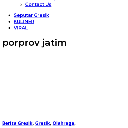
Contact Us
Seputar Gresik
KULINER
VIRAL
porprov jatim
Berita Gresik
,
Gresik
,
Olahraga
,