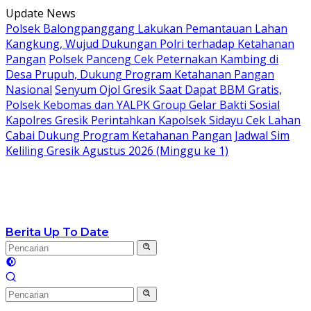
Langsung
Update News
ke
Polsek Balongpanggang Lakukan Pemantauan Lahan
konten
Kangkung, Wujud Dukungan Polri terhadap Ketahanan
Pangan
Polsek Panceng Cek Peternakan Kambing di
Desa Prupuh, Dukung Program Ketahanan Pangan
Nasional
Senyum Ojol Gresik Saat Dapat BBM Gratis,
Polsek Kebomas dan YALPK Group Gelar Bakti Sosial
Kapolres Gresik Perintahkan Kapolsek Sidayu Cek Lahan
Cabai Dukung Program Ketahanan Pangan
Jadwal Sim
Keliling Gresik Agustus 2026 (Minggu ke 1)
Berita Up To Date