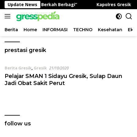
Langsung
 Program “Jumat Berkah Berbagi”
Update News
Kapolres Gresik Bu
ke
konten
Berita
Home
INFORMASI
TECHNO
Kesehatan
Eko
prestasi gresik
Berita Gresik
,
Gresik
21/10/2020
Pelajar SMAN 1 Sidayu Gresik, Sulap Daun
Jadi Obat Sakit Perut
follow us