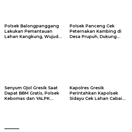
Polsek Balongpanggang
Polsek Panceng Cek
Lakukan Pemantauan
Peternakan Kambing di
Lahan Kangkung, Wujud
Desa Prupuh, Dukung
Dukungan Polri terhadap
Program Ketahanan
Ketahanan Pangan
Pangan Nasional
Senyum Ojol Gresik Saat
Kapolres Gresik
Dapat BBM Gratis, Polsek
Perintahkan Kapolsek
Kebomas dan YALPK
Sidayu Cek Lahan Cabai
Group Gelar Bakti Sosial
Dukung Program
Ketahanan Pangan