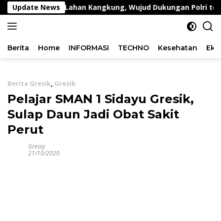
Langsung
emantauan Lahan Kangkung, Wujud Dukungan Polri terhada
Update News
ke
konten
Berita
Home
INFORMASI
TECHNO
Kesehatan
Eko
Berita Gresik
,
Gresik
Pelajar SMAN 1 Sidayu Gresik,
Sulap Daun Jadi Obat Sakit
Perut
Gressy
21/10/2020