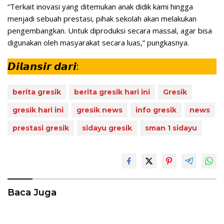
“Terkait inovasi yang ditemukan anak didik kami hingga
menjadi sebuah prestasi, pihak sekolah akan melakukan
pengembangkan. Untuk diproduksi secara massal, agar bisa
digunakan oleh masyarakat secara luas,” pungkasnya.
𝘿𝙞𝙡𝙖𝙣𝙨𝙞𝙧 𝙙𝙖𝙧𝙞:
berita gresik
berita gresik hari ini
Gresik
gresik hari ini
gresik news
info gresik
news
prestasi gresik
sidayu gresik
sman 1 sidayu
Baca Juga