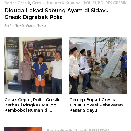
Berita Gresik
,
Gresik
,
Hukum & Kriminal
,
POLISI
,
POLRES GRESIK
29/09/2024
Diduga Lokasi Sabung Ayam di Sidayu
Gresik Digrebek Polisi
Berita Gresik
,
Polres Gresik
Gerak Cepat, Polisi Gresik
Gercep Bupati Gresik
Berhasil Ringkus Maling
Tinjau Lokasi Kebakaran
Pembobol Rumah di
Pasar Sidayu
Sidayu
Berita Gresik
,
Gresik
,
PERISTIWA