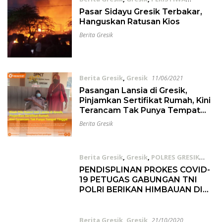
30/01/2022
Pasar Sidayu Gresik Terbakar,
Hanguskan Ratusan Kios
Berita Gresik
Berita Gresik
,
Gresik
11/06/2021
Pasangan Lansia di Gresik,
Pinjamkan Sertifikat Rumah, Kini
Terancam Tak Punya Tempat
Tinggal
Berita Gresik
Berita Gresik
,
Gresik
,
POLRES GRESIK
25/11/2020
PENDISPLINAN PROKES COVID-
19 PETUGAS GABUNGAN TNI
POLRI BERIKAN HIMBAUAN DI
PASAR SIDAYU
Berita Gresik
,
Gresik
21/10/2020