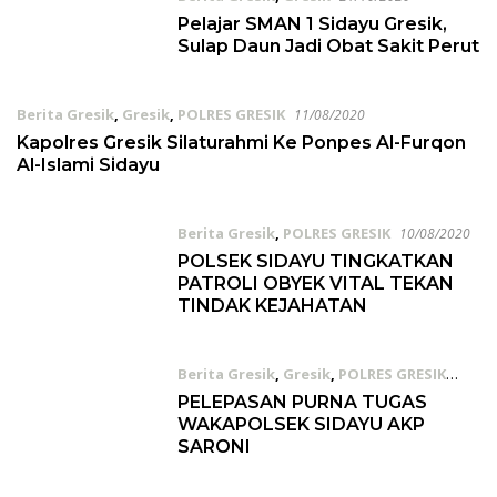
Pelajar SMAN 1 Sidayu Gresik,
Sulap Daun Jadi Obat Sakit Perut
Berita Gresik
,
Gresik
,
POLRES GRESIK
11/08/2020
Kapolres Gresik Silaturahmi Ke Ponpes Al-Furqon
Al-Islami Sidayu
Berita Gresik
,
POLRES GRESIK
10/08/2020
POLSEK SIDAYU TINGKATKAN
PATROLI OBYEK VITAL TEKAN
TINDAK KEJAHATAN
Berita Gresik
,
Gresik
,
POLRES GRESIK
21/07/2020
PELEPASAN PURNA TUGAS
WAKAPOLSEK SIDAYU AKP
SARONI