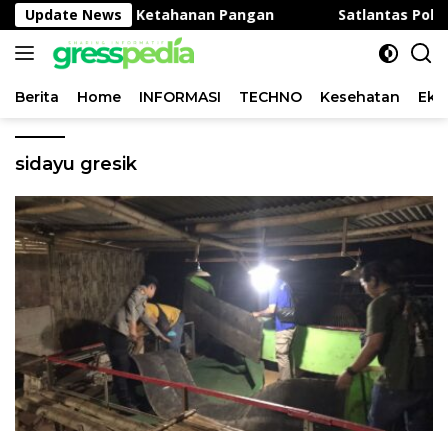
Langsung
kung Program Ketahanan Pangan
Update News
Satlantas Polres Gr
ke
konten
Berita
Home
INFORMASI
TECHNO
Kesehatan
Eko
sidayu gresik