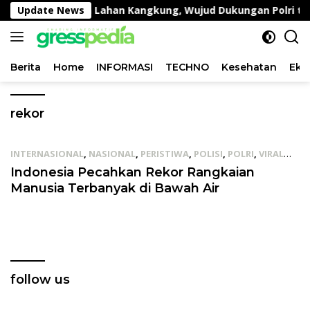
Langsung
kan Pemantauan Lahan Kangkung, Wujud Dukungan Polri ter
Update News
ke
konten
Berita
Home
INFORMASI
TECHNO
Kesehatan
Eko
rekor
INTERNASIONAL
,
NASIONAL
,
PERISTIWA
,
POLISI
,
POLRI
,
VIRAL
04/08/2019
Indonesia Pecahkan Rekor Rangkaian
Manusia Terbanyak di Bawah Air
follow us