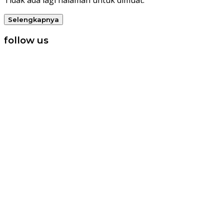
Tidak ada lagi halaman untuk dimuat.
Selengkapnya
follow us