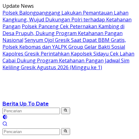
Langsung
Update News
ke
Polsek Balongpanggang Lakukan Pemantauan Lahan
konten
Kangkung, Wujud Dukungan Polri terhadap Ketahanan
Pangan
Polsek Panceng Cek Peternakan Kambing di
Desa Prupuh, Dukung Program Ketahanan Pangan
Nasional
Senyum Ojol Gresik Saat Dapat BBM Gratis,
Polsek Kebomas dan YALPK Group Gelar Bakti Sosial
Kapolres Gresik Perintahkan Kapolsek Sidayu Cek Lahan
Cabai Dukung Program Ketahanan Pangan
Jadwal Sim
Keliling Gresik Agustus 2026 (Minggu ke 1)
Berita Up To Date