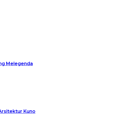
ang Melegenda
rsitektur Kuno