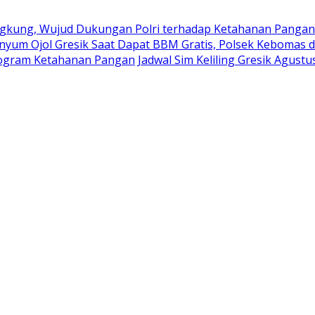
kung, Wujud Dukungan Polri terhadap Ketahanan Pangan
nyum Ojol Gresik Saat Dapat BBM Gratis, Polsek Kebomas d
rogram Ketahanan Pangan
Jadwal Sim Keliling Gresik Agustu