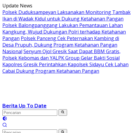
Langsung
Update News
ke
Polsek Duduksampeyan Laksanakan Monitoring Tambak
konten
Ikan di Wadak Kidul untuk Dukung Ketahanan Pangan
Polsek Balongpanggang Lakukan Pemantauan Lahan
Kangkung, Wujud Dukungan Polri terhadap Ketahanan
Pangan
Polsek Panceng Cek Peternakan Kambing di
Desa Prupuh, Dukung Program Ketahanan Pangan
Nasional
Senyum Ojol Gresik Saat Dapat BBM Gratis,
Polsek Kebomas dan YALPK Group Gelar Bakti Sosial
Kapolres Gresik Perintahkan Kapolsek Sidayu Cek Lahan
Cabai Dukung Program Ketahanan Pangan
Berita Up To Date