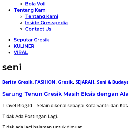
Bola Voli
Tentang Kami
Tentang Kami
Inside Gresspedia
Contact Us
Seputar Gresik
KULINER
VIRAL
seni
Berita Gresik
,
FASHION
,
Gresik
,
SEJARAH
,
Seni & Buday
Sarung Tenun Gresik Masih Eksis dengan Alat
Travel Blog.Id – Selain dikenal sebagai Kota Santri dan Kot
Tidak Ada Postingan Lagi.
Tidak ada lagi halaman untuk dimuat.