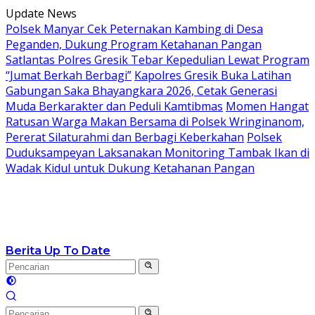
Langsung
Update News
ke
Polsek Manyar Cek Peternakan Kambing di Desa
konten
Peganden, Dukung Program Ketahanan Pangan
Satlantas Polres Gresik Tebar Kepedulian Lewat Program
“Jumat Berkah Berbagi”
Kapolres Gresik Buka Latihan
Gabungan Saka Bhayangkara 2026, Cetak Generasi
Muda Berkarakter dan Peduli Kamtibmas
Momen Hangat
Ratusan Warga Makan Bersama di Polsek Wringinanom,
Pererat Silaturahmi dan Berbagi Keberkahan
Polsek
Duduksampeyan Laksanakan Monitoring Tambak Ikan di
Wadak Kidul untuk Dukung Ketahanan Pangan
Berita Up To Date