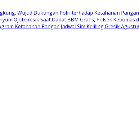
kung, Wujud Dukungan Polri terhadap Ketahanan Pangan
nyum Ojol Gresik Saat Dapat BBM Gratis, Polsek Kebomas d
rogram Ketahanan Pangan
Jadwal Sim Keliling Gresik Agustu