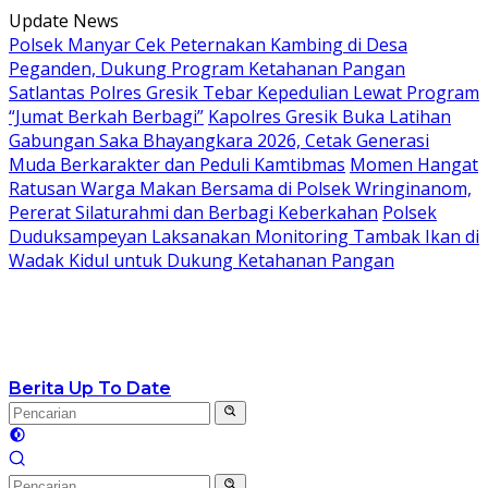
Langsung
Update News
ke
Polsek Manyar Cek Peternakan Kambing di Desa
konten
Peganden, Dukung Program Ketahanan Pangan
Satlantas Polres Gresik Tebar Kepedulian Lewat Program
“Jumat Berkah Berbagi”
Kapolres Gresik Buka Latihan
Gabungan Saka Bhayangkara 2026, Cetak Generasi
Muda Berkarakter dan Peduli Kamtibmas
Momen Hangat
Ratusan Warga Makan Bersama di Polsek Wringinanom,
Pererat Silaturahmi dan Berbagi Keberkahan
Polsek
Duduksampeyan Laksanakan Monitoring Tambak Ikan di
Wadak Kidul untuk Dukung Ketahanan Pangan
Berita Up To Date