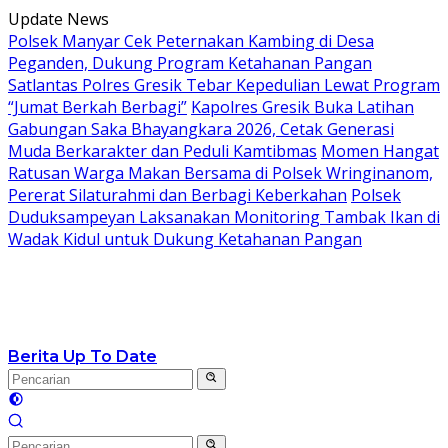
Langsung
Update News
ke
Polsek Manyar Cek Peternakan Kambing di Desa
konten
Peganden, Dukung Program Ketahanan Pangan
Satlantas Polres Gresik Tebar Kepedulian Lewat Program
“Jumat Berkah Berbagi”
Kapolres Gresik Buka Latihan
Gabungan Saka Bhayangkara 2026, Cetak Generasi
Muda Berkarakter dan Peduli Kamtibmas
Momen Hangat
Ratusan Warga Makan Bersama di Polsek Wringinanom,
Pererat Silaturahmi dan Berbagi Keberkahan
Polsek
Duduksampeyan Laksanakan Monitoring Tambak Ikan di
Wadak Kidul untuk Dukung Ketahanan Pangan
Berita Up To Date