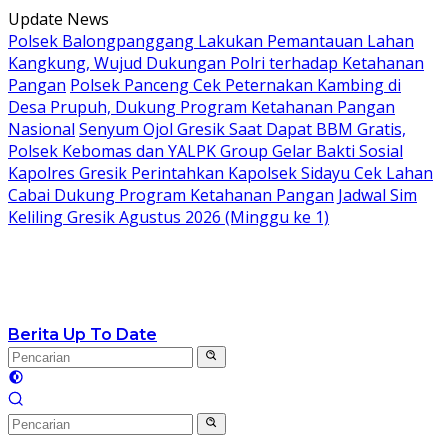
Langsung
Update News
ke
Polsek Balongpanggang Lakukan Pemantauan Lahan
konten
Kangkung, Wujud Dukungan Polri terhadap Ketahanan
Pangan
Polsek Panceng Cek Peternakan Kambing di
Desa Prupuh, Dukung Program Ketahanan Pangan
Nasional
Senyum Ojol Gresik Saat Dapat BBM Gratis,
Polsek Kebomas dan YALPK Group Gelar Bakti Sosial
Kapolres Gresik Perintahkan Kapolsek Sidayu Cek Lahan
Cabai Dukung Program Ketahanan Pangan
Jadwal Sim
Keliling Gresik Agustus 2026 (Minggu ke 1)
Berita Up To Date