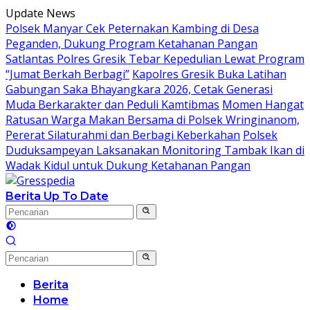
Langsung
Update News
ke
Polsek Manyar Cek Peternakan Kambing di Desa
konten
Peganden, Dukung Program Ketahanan Pangan
Satlantas Polres Gresik Tebar Kepedulian Lewat Program
“Jumat Berkah Berbagi”
Kapolres Gresik Buka Latihan
Gabungan Saka Bhayangkara 2026, Cetak Generasi
Muda Berkarakter dan Peduli Kamtibmas
Momen Hangat
Ratusan Warga Makan Bersama di Polsek Wringinanom,
Pererat Silaturahmi dan Berbagi Keberkahan
Polsek
Duduksampeyan Laksanakan Monitoring Tambak Ikan di
Wadak Kidul untuk Dukung Ketahanan Pangan
Berita Up To Date
Berita
Home