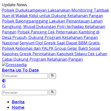
Langsung
Update News
ke
Polsek Duduksampeyan Laksanakan Monitoring Tambak
konten
Ikan di Wadak Kidul untuk Dukung Ketahanan Pangan
Polsek Balongpanggang Lakukan Pemantauan Lahan
Kangkung, Wujud Dukungan Polri terhadap Ketahanan
Pangan
Polsek Panceng Cek Peternakan Kambing di
Desa Prupuh, Dukung Program Ketahanan Pangan
Nasional
Senyum Ojol Gresik Saat Dapat BBM Gratis,
Polsek Kebomas dan YALPK Group Gelar Bakti Sosial
Kapolres Gresik Perintahkan Kapolsek Sidayu Cek Lahan
Cabai Dukung Program Ketahanan Pangan
Berita Up To Date
Berita
Home