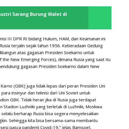
ndustri Sarang Burung Walet di
isi III DPR RI bidang Hukum, HAM, dan Keamanan ini
Rusia terjalin sejak tahun 1956. Keberadaan Gedung
ibangun atas gagasan Presiden Soekarno untuk
the New Emerging Forces), dimana Rusia yang saat itu
 mendukung gagasan Presiden Soekarno dalam New
arno (GBK) juga tidak lepas dari peran Presiden Uni
ara insinyur dan teknisi dari Uni Soviet untuk
n GBK. Tidak heran jika di Rusia juga terdapat
 Stadion Luzhniki yang terletak di Luzhniki, Moskwa.
a selalu berharap Rusia bisa segera menyelesaikan
ngkin. Sehingga kita bisa bersama-sama membantu
sesi pasca pandemi Covid-19,” jelas Bamsoet.