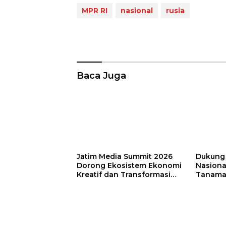
MPR RI
nasional
rusia
Baca Juga
Jatim Media Summit 2026
Dukung
Dorong Ekosistem Ekonomi
Nasional
Kreatif dan Transformasi
Tanama
Beyond Media di Jawa
Lasem S
Timur