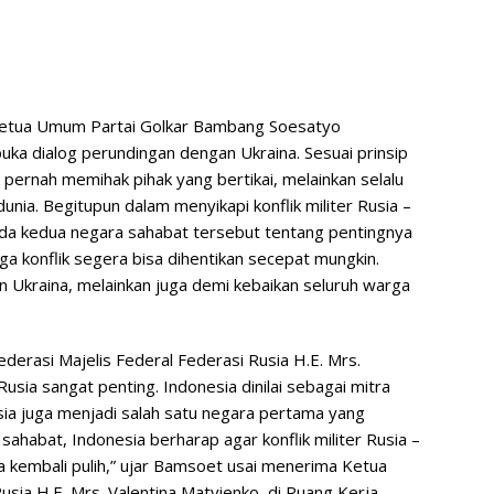
Ketua Umum Partai Golkar Bambang Soesatyo
ka dialog perundingan dengan Ukraina. Sesuai prinsip
k pernah memihak pihak yang bertikai, melainkan selalu
ia. Begitupun dalam menyikapi konflik militer Rusia –
ada kedua negara sahabat tersebut tentang pentingnya
a konflik segera bisa dihentikan secepat mungkin.
 Ukraina, melainkan juga demi kebaikan seluruh warga
erasi Majelis Federal Federasi Rusia H.E. Mrs.
Rusia sangat penting. Indonesia dinilai sebagai mitra
Rusia juga menjadi salah satu negara pertama yang
ahabat, Indonesia berharap agar konflik militer Rusia –
sa kembali pulih,” ujar Bamsoet usai menerima Ketua
sia H.E. Mrs. Valentina Matvienko, di Ruang Kerja