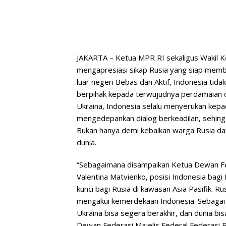
JAKARTA – Ketua MPR RI sekaligus Wakil 
mengapresiasi sikap Rusia yang siap membu
luar negeri Bebas dan Aktif, Indonesia tida
berpihak kepada terwujudnya perdamaian dun
Ukraina, Indonesia selalu menyerukan kep
mengedepankan dialog berkeadilan, sehingg
Bukan hanya demi kebaikan warga Rusia dan
dunia.
“Sebagaimana disampaikan Ketua Dewan Fed
Valentina Matvienko, posisi Indonesia bagi 
kunci bagi Rusia di kawasan Asia Pasifik. 
mengakui kemerdekaan Indonesia. Sebagai s
Ukraina bisa segera berakhir, dan dunia bi
Dewan Federasi Majelis Federal Federasi Ru