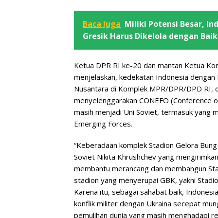
Baca Juga
Miliki Potensi Besar, I
Gresik Harus Dikelola dengan Baik
Ketua DPR RI ke-20 dan mantan Ketua Kom
menjelaskan, kedekatan Indonesia dengan 
Nusantara di Komplek MPR/DPR/DPD RI, d
menyelenggarakan CONEFO (Conference of 
masih menjadi Uni Soviet, termasuk yang
Emerging Forces.
“Keberadaan komplek Stadion Gelora Bung K
Soviet Nikita Khrushchev yang mengirimkan p
membantu merancang dan membangun Stadio
stadion yang menyerupai GBK, yakni Stadion
Karena itu, sebagai sahabat baik, Indonesi
konflik militer dengan Ukraina secepat mu
pemulihan dunia yang masih menghadapi re