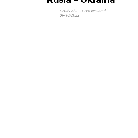
Hendy Abii
-
Berita Nasional
06/10/2022