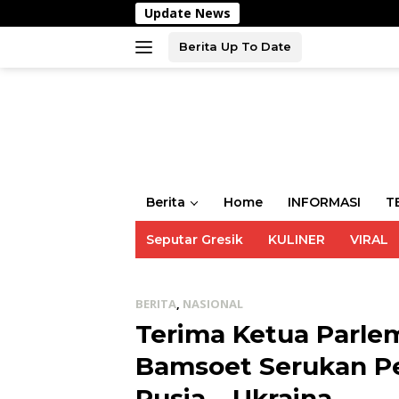
Langsung
Update News
Polsek Man
ke
konten
Berita Up To Date
Berita
Home
INFORMASI
T
Seputar Gresik
KULINER
VIRAL
BERITA
,
NASIONAL
Terima Ketua Parle
Bamsoet Serukan Pe
Rusia – Ukraina