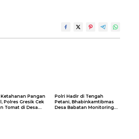
 Ketahanan Pangan
Polri Hadir di Tengah
, Polres Gresik Cek
Petani, Bhabinkamtibmas
n Tomat di Desa
Desa Babatan Monitoring
idayu
Perkembangan Tanaman
Jagung