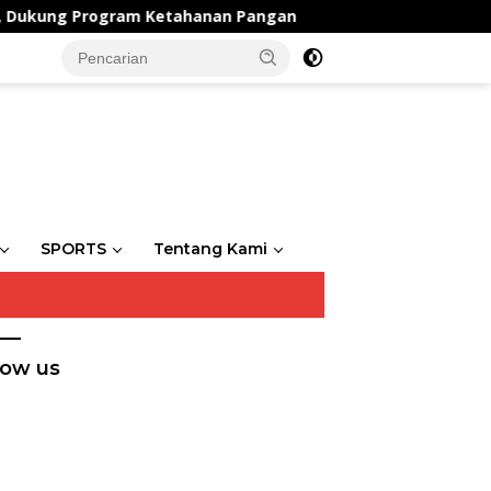
gram Ketahanan Pangan
Satlantas Polres Gresik Teba
SPORTS
Tentang Kami
low us