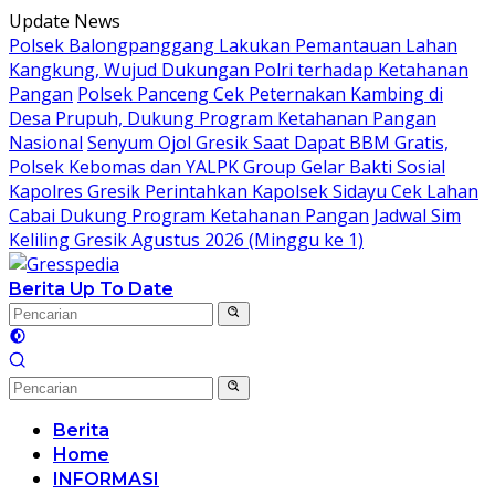
Langsung
Update News
ke
Polsek Balongpanggang Lakukan Pemantauan Lahan
konten
Kangkung, Wujud Dukungan Polri terhadap Ketahanan
Pangan
Polsek Panceng Cek Peternakan Kambing di
Desa Prupuh, Dukung Program Ketahanan Pangan
Nasional
Senyum Ojol Gresik Saat Dapat BBM Gratis,
Polsek Kebomas dan YALPK Group Gelar Bakti Sosial
Kapolres Gresik Perintahkan Kapolsek Sidayu Cek Lahan
Cabai Dukung Program Ketahanan Pangan
Jadwal Sim
Keliling Gresik Agustus 2026 (Minggu ke 1)
Berita Up To Date
Berita
Home
INFORMASI