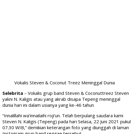
Vokalis Steven & Coconut Treez Meninggal Dunia
Selebrita
– Vokalis grup band Steven & Coconuttreez Steven
yakni N. Kaligis atau yang akrab disapa Tepeng meninggal
dunia hari ini dalam usianya yang ke-46 tahun
“Innalillahi wa’innailaihi roji’un. Telah berpulang saudara kami
Steven N. Kaligis (Tepeng) pada hari Selasa, 22 Juni 2021 pukul
07.30 WIB,” demikian keterangan foto yang diunggah di laman
Instagram grup band reggae tersebut,