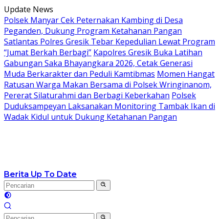
Langsung
Update News
ke
Polsek Manyar Cek Peternakan Kambing di Desa
konten
Peganden, Dukung Program Ketahanan Pangan
Satlantas Polres Gresik Tebar Kepedulian Lewat Program
“Jumat Berkah Berbagi”
Kapolres Gresik Buka Latihan
Gabungan Saka Bhayangkara 2026, Cetak Generasi
Muda Berkarakter dan Peduli Kamtibmas
Momen Hangat
Ratusan Warga Makan Bersama di Polsek Wringinanom,
Pererat Silaturahmi dan Berbagi Keberkahan
Polsek
Duduksampeyan Laksanakan Monitoring Tambak Ikan di
Wadak Kidul untuk Dukung Ketahanan Pangan
Berita Up To Date