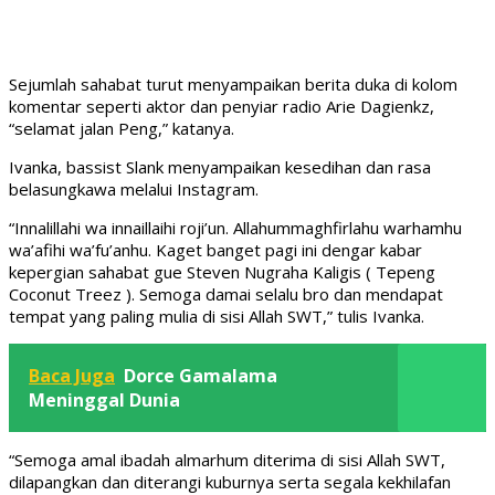
Sejumlah sahabat turut menyampaikan berita duka di kolom
komentar seperti aktor dan penyiar radio Arie Dagienkz,
“selamat jalan Peng,” katanya.
Ivanka, bassist Slank menyampaikan kesedihan dan rasa
belasungkawa melalui Instagram.
“Innalillahi wa innaillaihi roji’un. Allahummaghfirlahu warhamhu
wa’afihi wa’fu’anhu. Kaget banget pagi ini dengar kabar
kepergian sahabat gue Steven Nugraha Kaligis ( Tepeng
Coconut Treez ). Semoga damai selalu bro dan mendapat
tempat yang paling mulia di sisi Allah SWT,” tulis Ivanka.
Baca Juga
Dorce Gamalama
Meninggal Dunia
“Semoga amal ibadah almarhum diterima di sisi Allah SWT,
dilapangkan dan diterangi kuburnya serta segala kekhilafan