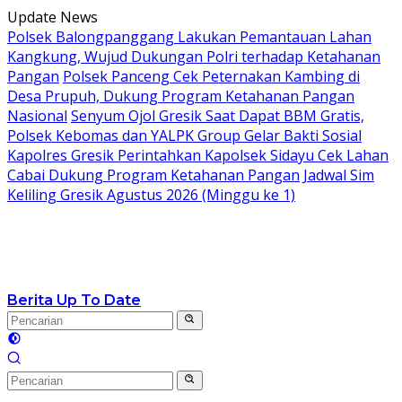
Langsung
Update News
ke
Polsek Balongpanggang Lakukan Pemantauan Lahan
konten
Kangkung, Wujud Dukungan Polri terhadap Ketahanan
Pangan
Polsek Panceng Cek Peternakan Kambing di
Desa Prupuh, Dukung Program Ketahanan Pangan
Nasional
Senyum Ojol Gresik Saat Dapat BBM Gratis,
Polsek Kebomas dan YALPK Group Gelar Bakti Sosial
Kapolres Gresik Perintahkan Kapolsek Sidayu Cek Lahan
Cabai Dukung Program Ketahanan Pangan
Jadwal Sim
Keliling Gresik Agustus 2026 (Minggu ke 1)
Berita Up To Date