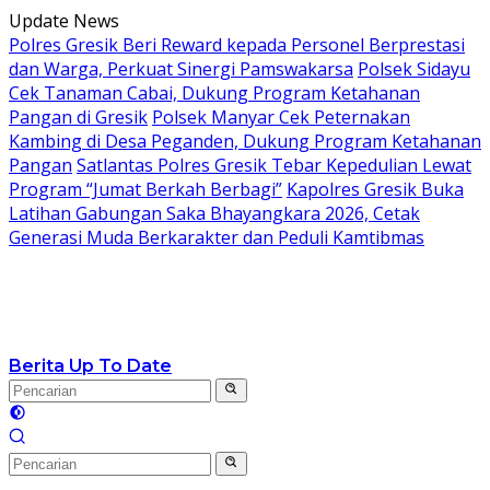
Langsung
Update News
ke
Polres Gresik Beri Reward kepada Personel Berprestasi
konten
dan Warga, Perkuat Sinergi Pamswakarsa
Polsek Sidayu
Cek Tanaman Cabai, Dukung Program Ketahanan
Pangan di Gresik
Polsek Manyar Cek Peternakan
Kambing di Desa Peganden, Dukung Program Ketahanan
Pangan
Satlantas Polres Gresik Tebar Kepedulian Lewat
Program “Jumat Berkah Berbagi”
Kapolres Gresik Buka
Latihan Gabungan Saka Bhayangkara 2026, Cetak
Generasi Muda Berkarakter dan Peduli Kamtibmas
Berita Up To Date