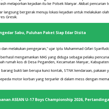
sh melaporkan kejadian itu ke Polsek Manyar. Akibat pencurian t
r langsung bergerak menuju lokasi kejadian untuk melakukan ola
res Gresik.
ngedar Sabu, Puluhan Paket Siap Edar Disita
ku dan melakukan pengejaran,” ujar Iptu Muhammad Gifari Syarifudd
s berhasil mengamankan MAS yang diduga sebagai pelaku pencuria
buah rumah kos di Desa Peganden, Kecamatan Manyar, Kabupaten 
 barang bukti lain berupa kunci kontak, STNK kendaraan, pakaian y
 sepeda motor korban yang terparkir di dalam mess dengan meman
manan ASEAN U-17 Boys Championship 2026, Pertanding