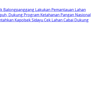
ek Balongpanggang Lakukan Pemantauan Lahan
upuh, Dukung Program Ketahanan Pangan Nasional
intahkan Kapolsek Sidayu Cek Lahan Cabai Dukung