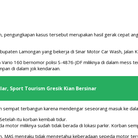
n, pengungkapan kasus tersebut merupakan hasil gerak cepat an
paten Lamongan yang bekerja di Sinar Motor Car Wash, Jalan KH
ario 160 bernomor polisi S-4876-JDF miliknya di dalam mess temp
pan di dalam jok kendaraan.
lar, Sport Tourism Gresik Kian Bersinar
orban sempat terbangun karena mendengar seseorang masuk ke da
etelah itu korban kembali tidur.
a motor miliknya sudah tidak berada di lokasi parkir. Korban se
akan, MAS mengaku tidak mengetahui keberadaan sepeda motor ter