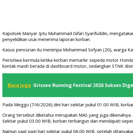
Kapolsek Manyar Iptu Muhammad Gifari Syarifuddin, mengataka
penyelidikan usai menerima laporan korban.
Kasus pencurian itu menimpa Mohammad Sofyan (20), warga Kabu
Peristiwa bermula ketika korban memarkir sepeda motor Honda V
kontak masih berada di dashboard motor, sedangkan STNK disim
Baca Juga
Grissee Running Festival 2026 Sukses Dige
Pada Minggu (7/6/2026) dini hari sekitar pukul 01.00 WIB, k
Orang tersebut diketahui merupakan MAS yang juga dikenalnya. S
Sekitar pukul 03.00 WIB, korban terbangun dan mendapati seped
Namun saat pagi hari sekitar pukul 06.00 WIB, setelah ditany