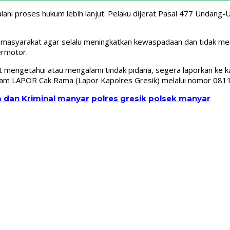
jalani proses hukum lebih lanjut. Pelaku dijerat Pasal 477 Und
masyarakat agar selalu meningkatkan kewaspadaan dan tidak men
ermotor.
engetahui atau mengalami tindak pidana, segera laporkan ke kanto
jam LAPOR Cak Rama (Lapor Kapolres Gresik) melalui nomor 081
dan Kriminal
manyar
polres gresik
polsek manyar