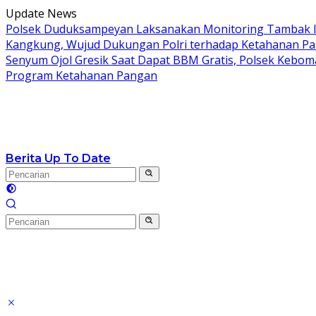
Langsung
Update News
ke
Polsek Duduksampeyan Laksanakan Monitoring Tambak I
konten
Kangkung, Wujud Dukungan Polri terhadap Ketahanan P
Senyum Ojol Gresik Saat Dapat BBM Gratis, Polsek Keboma
Program Ketahanan Pangan
Berita Up To Date