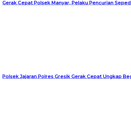
Gerak Cepat Polsek Manyar, Pelaku Pencurian Seped
Polsek Jajaran Polres Gresik Gerak Cepat Ungkap B