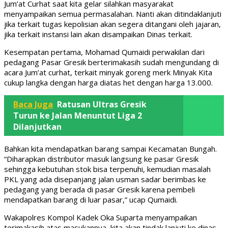
Jum’at Curhat saat kita gelar silahkan masyarakat
menyampaikan semua permasalahan. Nanti akan ditindaklanjuti
jika terkait tugas kepolisian akan segera ditangani oleh jajaran,
jika terkait instansi lain akan disampaikan Dinas terkait.
Kesempatan pertama, Mohamad Qumaidi perwakilan dari
pedagang Pasar Gresik berterimakasih sudah mengundang di
acara Jum’at curhat, terkait minyak goreng merk Minyak Kita
cukup langka dengan harga diatas het dengan harga 13.000.
Baca Juga
Ratusan Ultras Gresik
Turun ke Jalan Menuntut Liga 2
Dilanjutkan
Bahkan kita mendapatkan barang sampai Kecamatan Bungah.
“Diharapkan distributor masuk langsung ke pasar Gresik
sehingga kebutuhan stok bisa terpenuhi, kemudian masalah
PKL yang ada disepanjang jalan usman sadar berimbas ke
pedagang yang berada di pasar Gresik karena pembeli
mendapatkan barang di luar pasar,” ucap Qumaidi.
Wakapolres Kompol Kadek Oka Suparta menyampaikan
terimakasih atas masukannya, kita akan tindak lanjuti ke dinas