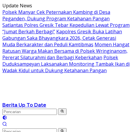
Langsung
Update News
ke
Polsek Manyar Cek Peternakan Kambing di Desa
konten
Peganden, Dukung Program Ketahanan Pangan
Satlantas Polres Gresik Tebar Kepedulian Lewat Program
“Jumat Berkah Berbagi”
Kapolres Gresik Buka Latihan
Gabungan Saka Bhayangkara 2026, Cetak Generasi
Muda Berkarakter dan Peduli Kamtibmas
Momen Hangat
Ratusan Warga Makan Bersama di Polsek Wringinanom,
Pererat Silaturahmi dan Berbagi Keberkahan
Polsek
Duduksampeyan Laksanakan Monitoring Tambak Ikan di
Wadak Kidul untuk Dukung Ketahanan Pangan
Berita Up To Date