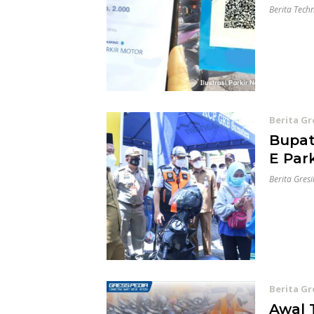
Berita Tech
Berita Gr
Bupat
E Park
Berita Gresi
Berita Gr
Awal 