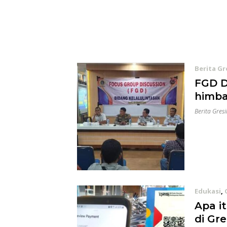
Berita Gr
FGD D
himba
Berita Gresi
Edukasi
,
Apa i
di Gre