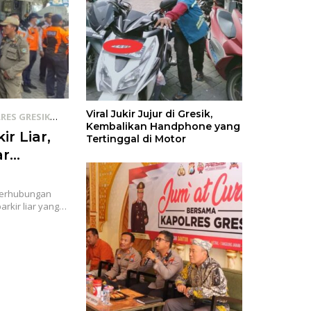
Viral Jukir Jujur di Gresik,
RES GRESIK
Kembalikan Handphone yang
ir Liar,
Tertinggal di Motor
ar
Perhubungan
rkir liar yang…