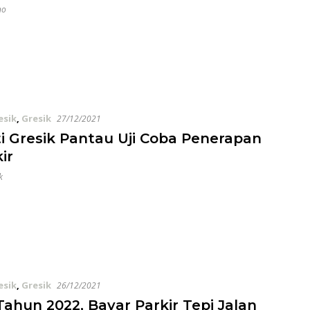
no
esik
,
Gresik
27/12/2021
i Gresik Pantau Uji Coba Penerapan
ir
k
esik
,
Gresik
26/12/2021
Tahun 2022, Bayar Parkir Tepi Jalan