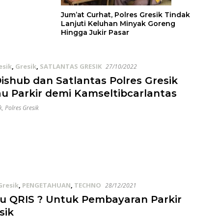
Jum’at Curhat, Polres Gresik Tindak
Lanjuti Keluhan Minyak Goreng
Hingga Jukir Pasar
esik
,
Gresik
,
SATLANTAS GRESIK
27/10/2022
ishub dan Satlantas Polres Gresik
u Parkir demi Kamseltibcarlantas
k
,
Polres Gresik
Gresik
,
PENGETAHUAN
,
TECHNO
28/12/2021
tu QRIS ? Untuk Pembayaran Parkir
sik