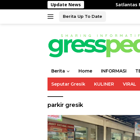
Langsung
Update News
Satlantas Polres Gresik T
ke
konten
Berita Up To Date
Berita
Home
INFORMASI
T
Seputar Gresik
KULINER
VIRAL
parkir gresik