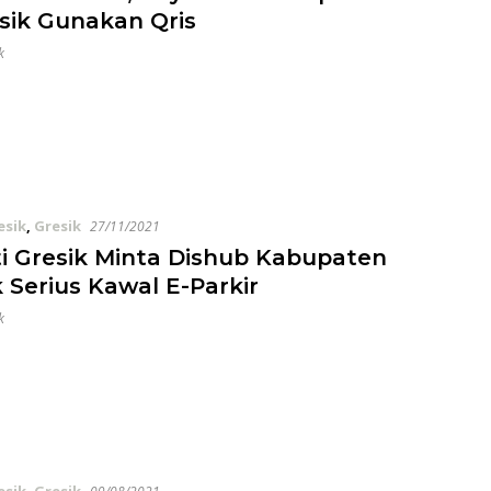
esik Gunakan Qris
k
esik
,
Gresik
27/11/2021
i Gresik Minta Dishub Kabupaten
k Serius Kawal E-Parkir
k