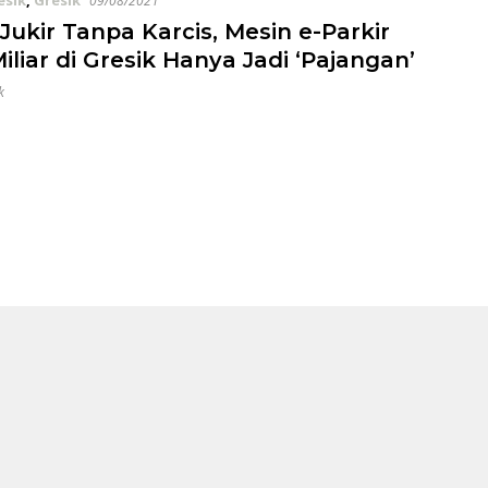
esik
,
Gresik
09/08/2021
Jukir Tanpa Karcis, Mesin e-Parkir
iliar di Gresik Hanya Jadi ‘Pajangan’
k