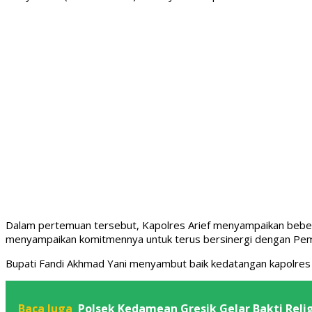
Dalam pertemuan tersebut, Kapolres Arief menyampaikan beberap
menyampaikan komitmennya untuk terus bersinergi dengan Peme
Bupati Fandi Akhmad Yani menyambut baik kedatangan kapolres G
Baca Juga
Polsek Kedamean Gresik Gelar Bakti Reli