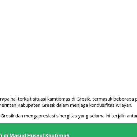
a hal terkait situasi kamtibmas di Gresik, termasuk beberapa po
rintah Kabupaten Gresik dalam menjaga kondusifitas wilayah.
resik dan mengapresiasi sinergitas yang selama ini terjalin ant
gi di Masjid Husnul Khotimah