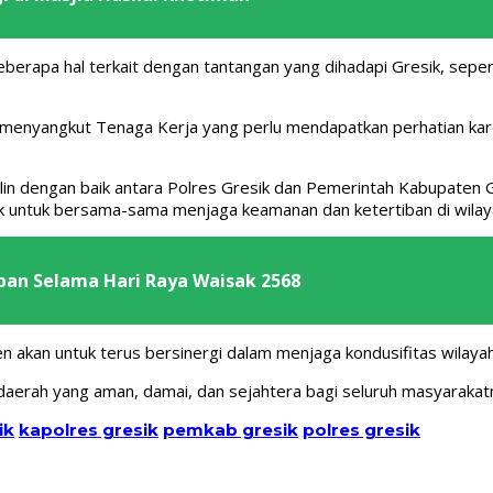
erapa hal terkait dengan tantangan yang dihadapi Gresik, sepert
g menyangkut Tenaga Kerja yang perlu mendapatkan perhatian kar
alin dengan baik antara Polres Gresik dan Pemerintah Kabupaten 
k untuk bersama-sama menjaga keamanan dan ketertiban di wilay
ban Selama Hari Raya Waisak 2568
n akan untuk terus bersinergi dalam menjaga kondusifitas wilaya
 daerah yang aman, damai, dan sejahtera bagi seluruh masyarakat
ik
kapolres gresik
pemkab gresik
polres gresik