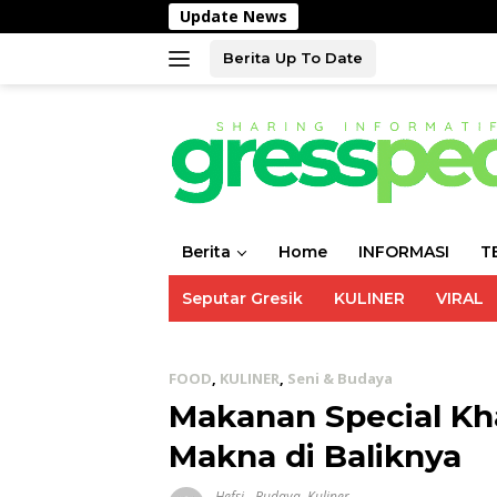
Langsung
Update News
Pol
ke
konten
Berita Up To Date
Berita
Home
INFORMASI
T
Seputar Gresik
KULINER
VIRAL
FOOD
,
KULINER
,
Seni & Budaya
Makanan Special Kha
Makna di Baliknya
Hefsi
-
Budaya
,
Kuliner