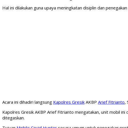
Hal ini dilakukan guna upaya meningkatan disiplin dan penegak
Acara ini dihadiri langsung
Kapolres Gresik
AKBP
Arief Fitrianto
,
Kapolres Gresik AKBP Arief Fitrianto mengatakan, unit mobil in
ditegaskan.
Tujuan
Mobile Covid Hunter
secara umum untuk penegakan prot