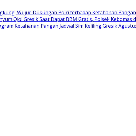
kung, Wujud Dukungan Polri terhadap Ketahanan Pangan
nyum Ojol Gresik Saat Dapat BBM Gratis, Polsek Kebomas d
rogram Ketahanan Pangan
Jadwal Sim Keliling Gresik Agustu