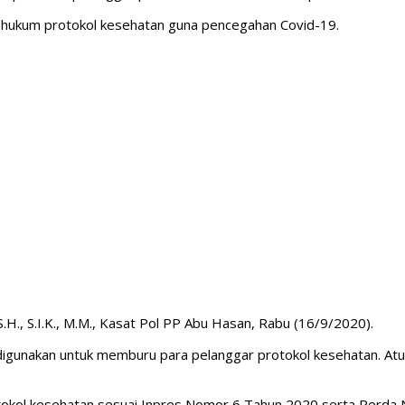
an hukum protokol kesehatan guna pencegahan Covid-19.
 S.H., S.I.K., M.M., Kasat Pol PP Abu Hasan, Rabu (16/9/2020).
i digunakan untuk memburu para pelanggar protokol kesehatan. Atu
okol kesehatan sesuai Inpres Nomor 6 Tahun 2020 serta Perda