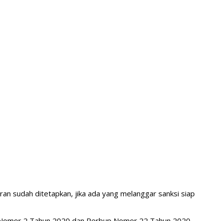
ran sudah ditetapkan, jika ada yang melanggar sanksi siap
 Nomor 2 Tahun 2020 dan Perbup Nomor 22 Tahun 2020.