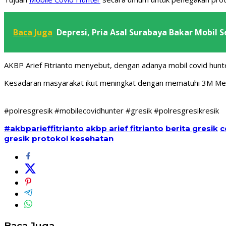
Baca Juga
Depresi, Pria Asal Surabaya Bakar Mobil Se
AKBP Arief Fitrianto menyebut, dengan adanya mobil covid hunte
Kesadaran masyarakat ikut meningkat dengan mematuhi 3M Mem
#polresgresik #mobilecovidhunter #gresik #polresgresikresik
#akbparieffitrianto
akbp arief fitrianto
berita gresik
c
gresik
protokol kesehatan
Baca Juga