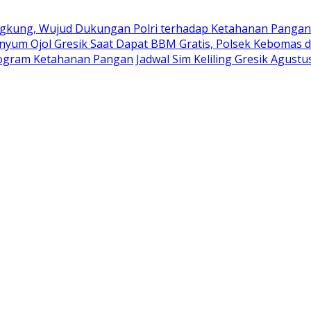
kung, Wujud Dukungan Polri terhadap Ketahanan Pangan
nyum Ojol Gresik Saat Dapat BBM Gratis, Polsek Kebomas d
rogram Ketahanan Pangan
Jadwal Sim Keliling Gresik Agustu