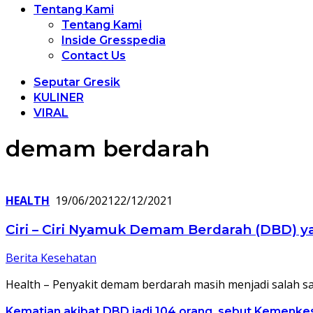
Tentang Kami
Tentang Kami
Inside Gresspedia
Contact Us
Seputar Gresik
KULINER
VIRAL
demam berdarah
HEALTH
19/06/2021
22/12/2021
Ciri – Ciri Nyamuk Demam Berdarah (DBD) ya
Berita Kesehatan
Health – Penyakit demam berdarah masih menjadi salah s
Kematian akibat DBD jadi 104 orang, sebut Kemenke