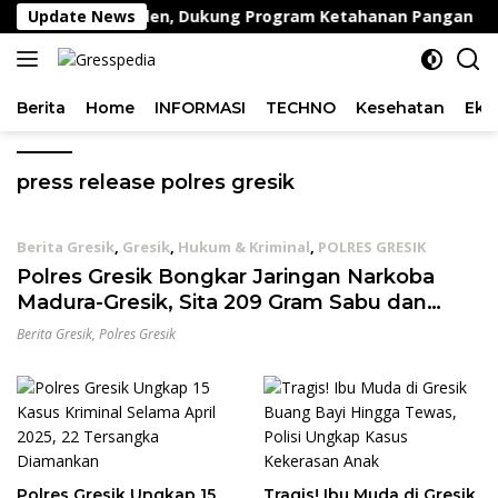
Langsung
 di Desa Peganden, Dukung Program Ketahanan Pangan
Update News
ke
konten
Berita
Home
INFORMASI
TECHNO
Kesehatan
Eko
press release polres gresik
Berita Gresik
,
Gresik
,
Hukum & Kriminal
,
POLRES GRESIK
29/05/2026
Polres Gresik Bongkar Jaringan Narkoba
Madura-Gresik, Sita 209 Gram Sabu dan
Selamatkan Ribuan Jiwa
Berita Gresik
,
Polres Gresik
Polres Gresik Ungkap 15
Tragis! Ibu Muda di Gresik