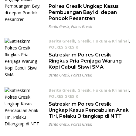
01/09/2023
Polres Gresik Ungkap Kasus
Pembuangan Bayi di depan
Pondok Pesantren
Berita Gresik
,
Polres Gresik
Berita Gresik
,
Gresik
,
Hukum & Kriminal
,
POLRES GRESIK
08/08/2023
Satreskrim Polres Gresik
Ringkus Pria Penjaga Warung
Kopi Cabuli Siswi SMA
Berita Gresik
,
Polres Gresik
Berita Gresik
,
Gresik
,
Hukum & Kriminal
,
POLRES GRESIK
03/07/2023
Satreskrim Polres Gresik
Ungkap Kasus Pencabulan Anak
Tiri, Pelaku Ditangkap di NTT
Berita Gresik
,
Polres Gresik