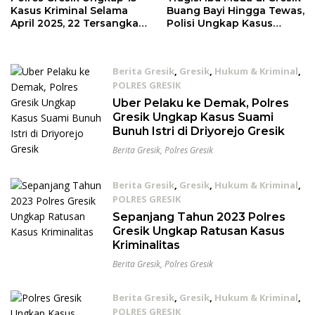
Kasus Kriminal Selama
Buang Bayi Hingga Tewas,
April 2025, 22 Tersangka
Polisi Ungkap Kasus
Diamankan
Kekerasan Anak
Berita Gresik
,
Gresik
,
Hukum & Kriminal
,
POLRES GRESIK
28/11/2024
Uber Pelaku ke Demak, Polres
Gresik Ungkap Kasus Suami
Bunuh Istri di Driyorejo Gresik
Berita Gresik
,
Polres Gresik
Berita Gresik
,
Gresik
,
Hukum & Kriminal
,
POLRES GRESIK
29/12/2023
Sepanjang Tahun 2023 Polres
Gresik Ungkap Ratusan Kasus
Kriminalitas
Berita Gresik
,
Polres Gresik
Berita Gresik
,
Gresik
,
Hukum & Kriminal
,
POLRES GRESIK