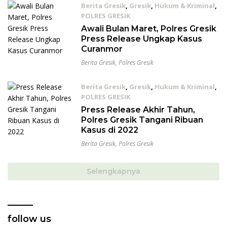
Berita Gresik
,
Gresik
,
Hukum & Kriminal
,
POLRES GRESIK
06/03/2023
Awali Bulan Maret, Polres Gresik
Press Release Ungkap Kasus
Curanmor
Berita Gresik
,
Polres Gresik
Berita Gresik
,
Gresik
,
Hukum & Kriminal
,
POLRES GRESIK
30/12/2022
Press Release Akhir Tahun,
Polres Gresik Tangani Ribuan
Kasus di 2022
Berita Gresik
,
Polres Gresik
Selengkapnya
follow us