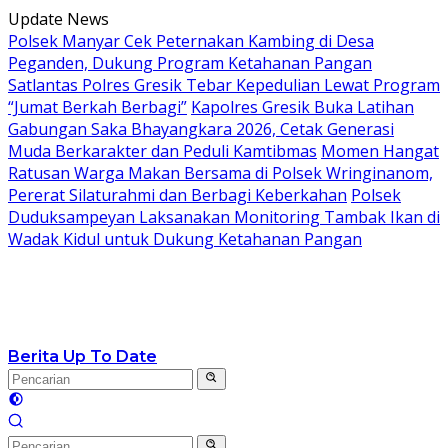
Langsung
Update News
ke
Polsek Manyar Cek Peternakan Kambing di Desa
konten
Peganden, Dukung Program Ketahanan Pangan
Satlantas Polres Gresik Tebar Kepedulian Lewat Program
“Jumat Berkah Berbagi”
Kapolres Gresik Buka Latihan
Gabungan Saka Bhayangkara 2026, Cetak Generasi
Muda Berkarakter dan Peduli Kamtibmas
Momen Hangat
Ratusan Warga Makan Bersama di Polsek Wringinanom,
Pererat Silaturahmi dan Berbagi Keberkahan
Polsek
Duduksampeyan Laksanakan Monitoring Tambak Ikan di
Wadak Kidul untuk Dukung Ketahanan Pangan
Berita Up To Date