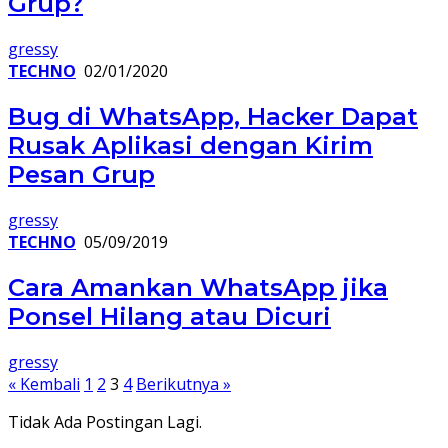
Grup?
gressy
TECHNO
02/01/2020
Bug di WhatsApp, Hacker Dapat
Rusak Aplikasi dengan Kirim
Pesan Grup
gressy
TECHNO
05/09/2019
Cara Amankan WhatsApp jika
Ponsel Hilang atau Dicuri
gressy
Paginasi
« Kembali
1
2
3
4
Berikutnya »
pos
Tidak Ada Postingan Lagi.