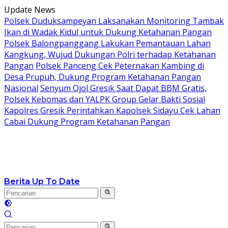
Langsung
Update News
ke
Polsek Duduksampeyan Laksanakan Monitoring Tambak
konten
Ikan di Wadak Kidul untuk Dukung Ketahanan Pangan
Polsek Balongpanggang Lakukan Pemantauan Lahan
Kangkung, Wujud Dukungan Polri terhadap Ketahanan
Pangan
Polsek Panceng Cek Peternakan Kambing di
Desa Prupuh, Dukung Program Ketahanan Pangan
Nasional
Senyum Ojol Gresik Saat Dapat BBM Gratis,
Polsek Kebomas dan YALPK Group Gelar Bakti Sosial
Kapolres Gresik Perintahkan Kapolsek Sidayu Cek Lahan
Cabai Dukung Program Ketahanan Pangan
Berita Up To Date