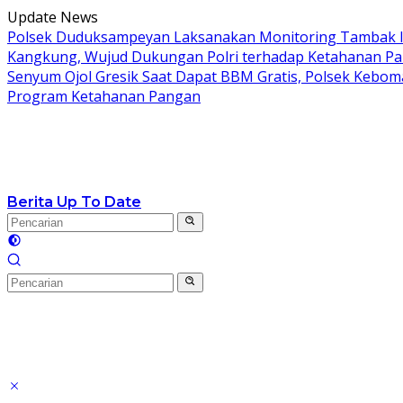
Langsung
Update News
ke
Polsek Duduksampeyan Laksanakan Monitoring Tambak I
konten
Kangkung, Wujud Dukungan Polri terhadap Ketahanan P
Senyum Ojol Gresik Saat Dapat BBM Gratis, Polsek Keboma
Program Ketahanan Pangan
Berita Up To Date