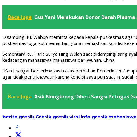
Baca Juga
Gus Yani Melakukan Donor Darah Plasma
Disamping itu, Wabup meminta kepada kepala puskesmas agar bi
puskesmas juga ikut memantau, guna memastikan kondisi kesehat
Sementara itu, Fitria Surya Ning Wulan saat didampingi sang aya
kedatangan mahasiswa-mahasiswa dari Wuhan, China.
“Kami sangat berterima kasih atas perhatian Pemerintah Kabupa
agar tidak perlu khawatir karena kondisi saya pun saat ini sudah d
Baca Juga
Asik Nongkrong Diberi Sangsi Petugas G
berita gresik
Gresik
gresik viral
info gresik
mahasiswa 