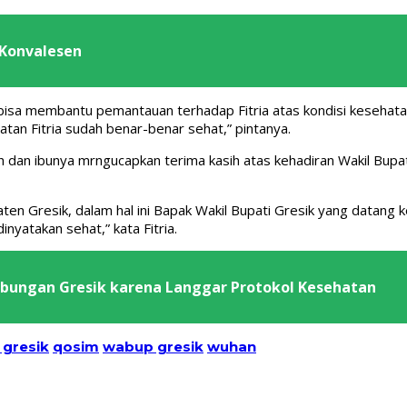
 Konvalesen
sa membantu pemantauan terhadap Fitria atas kondisi kesehatan
an Fitria sudah benar-benar sehat,” pintanya.
h dan ibunya mrngucapkan terima kasih atas kehadiran Wakil Bupat
ten Gresik, dalam hal ini Bapak Wakil Bupati Gresik yang datang
inyatakan sehat,” kata Fitria.
abungan Gresik karena Langgar Protokol Kesehatan
gresik
qosim
wabup gresik
wuhan