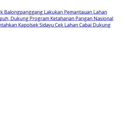
ek Balongpanggang Lakukan Pemantauan Lahan
upuh, Dukung Program Ketahanan Pangan Nasional
intahkan Kapolsek Sidayu Cek Lahan Cabai Dukung