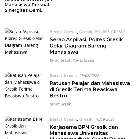
Mahasiswa Perkuat
Sinergitas Demi
Kondusifitas Kamtibmas
Berita Gresik
,
Gresik
,
POLRES GRESIK
23/04/2022
Serap Aspirasi, Polres Gresik
Gelar Diagram Bareng
Mahasiswa
Berita Gresik
,
Polres Gresik
Berita Gresik
08/02/2022
Ratusan Pelajar dan Mahasiswa
di Gresik Terima Beasiswa
Bestro
Berita Gresik
Berita Gresik
,
Gresik
16/09/2021
Kerjasama BPN Gresik dan
Mahasiswa Universitas