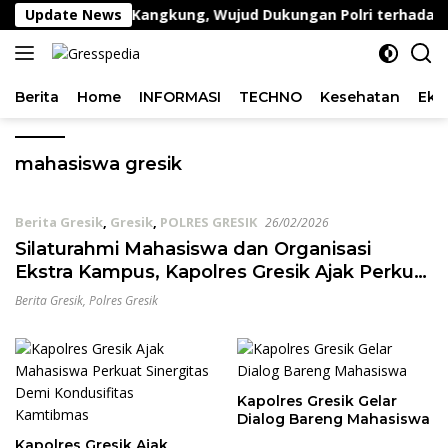
Langsung
ntauan Lahan Kangkung, Wujud Dukungan Polri terhadap K
Update News
ke
konten
Berita
Home
INFORMASI
TECHNO
Kesehatan
Eko
mahasiswa gresik
Berita Gresik
,
Gresik
,
POLRES GRESIK
26/02/2026
Silaturahmi Mahasiswa dan Organisasi
Ekstra Kampus, Kapolres Gresik Ajak Perkuat
Sinergi Jaga Kamtibmas
Berita Gresik
,
Polres Gresik
Kapolres Gresik Gelar
Dialog Bareng Mahasiswa
Kapolres Gresik Ajak