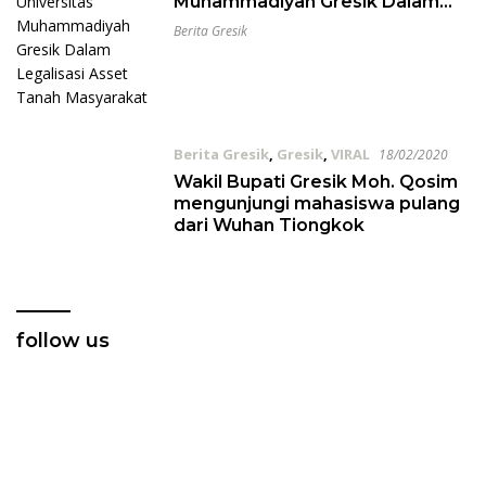
Muhammadiyah Gresik Dalam
Legalisasi Asset Tanah
Berita Gresik
Masyarakat
Berita Gresik
,
Gresik
,
VIRAL
18/02/2020
Wakil Bupati Gresik Moh. Qosim
mengunjungi mahasiswa pulang
dari Wuhan Tiongkok
follow us