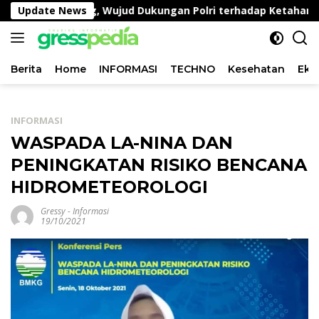
Langsung
 Kangkung, Wujud Dukungan Polri terhadap Ketahanan Pan
Update News
ke
konten
Berita
Home
INFORMASI
TECHNO
Kesehatan
Eko
INFORMASI
WASPADA LA-NINA DAN
PENINGKATAN RISIKO BENCANA
HIDROMETEOROLOGI
Gressy
-
Informasi
19/10/2021