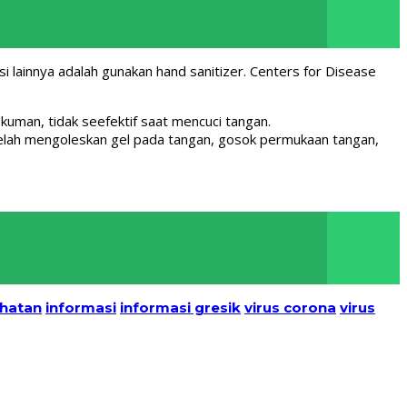
i lainnya adalah gunakan hand sanitizer. Centers for Disease
uman, tidak seefektif saat mencuci tangan.
telah mengoleskan gel pada tangan, gosok permukaan tangan,
ehatan
informasi
informasi gresik
virus corona
virus