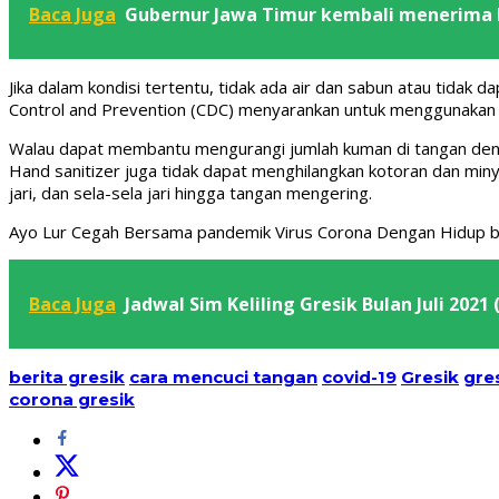
Baca Juga
Gubernur Jawa Timur kembali menerima
Jika dalam kondisi tertentu, tidak ada air dan sabun atau tidak
Control and Prevention (CDC) menyarankan untuk menggunakan h
Walau dapat membantu mengurangi jumlah kuman di tangan dengan
Hand sanitizer juga tidak dapat menghilangkan kotoran dan min
jari, dan sela-sela jari hingga tangan mengering.
Ayo Lur Cegah Bersama pandemik Virus Corona Dengan Hidup be
Baca Juga
Jadwal Sim Keliling Gresik Bulan Juli 2021
berita gresik
cara mencuci tangan
covid-19
Gresik
gre
corona gresik