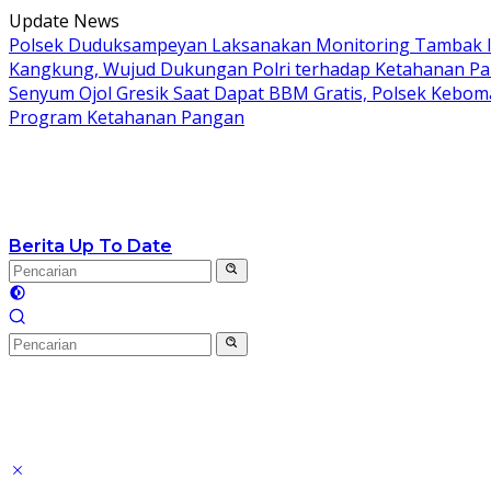
Langsung
Update News
ke
Polsek Duduksampeyan Laksanakan Monitoring Tambak I
konten
Kangkung, Wujud Dukungan Polri terhadap Ketahanan P
Senyum Ojol Gresik Saat Dapat BBM Gratis, Polsek Keboma
Program Ketahanan Pangan
Berita Up To Date