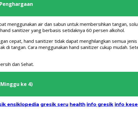
 Penghargaan
 dapat menggunakan air dan sabun untuk membersihkan tangan, solus
and sanitizer yang berbasis setidaknya 60 persen alkohol.
 cepat, hand sanitizer tidak dapat menghilangkan semua jenis k
yak di tangan. Cara menggunakan hand sanitizer cukup mudah. Se
rsih dan Sehat.
 (Minggu ke 4)
sik ensiklopedia
gresik seru
health
info gresik
info kes