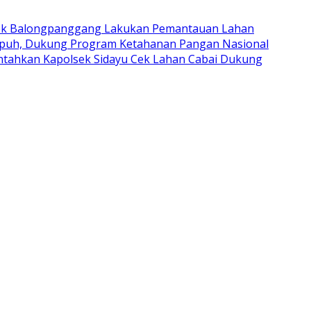
ek Balongpanggang Lakukan Pemantauan Lahan
upuh, Dukung Program Ketahanan Pangan Nasional
intahkan Kapolsek Sidayu Cek Lahan Cabai Dukung