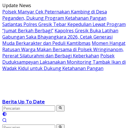
Langsung
Update News
ke
Polsek Manyar Cek Peternakan Kambing di Desa
konten
Peganden, Dukung Program Ketahanan Pangan
Satlantas Polres Gresik Tebar Kepedulian Lewat Program
“Jumat Berkah Berbagi”
Kapolres Gresik Buka Latihan
Gabungan Saka Bhayangkara 2026, Cetak Generasi
Muda Berkarakter dan Peduli Kamtibmas
Momen Hangat
Ratusan Warga Makan Bersama di Polsek Wringinanom,
Pererat Silaturahmi dan Berbagi Keberkahan
Polsek
Duduksampeyan Laksanakan Monitoring Tambak Ikan di
Wadak Kidul untuk Dukung Ketahanan Pangan
Berita Up To Date