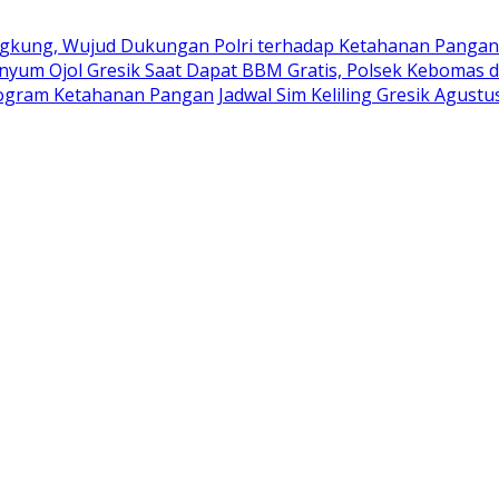
kung, Wujud Dukungan Polri terhadap Ketahanan Pangan
nyum Ojol Gresik Saat Dapat BBM Gratis, Polsek Kebomas d
rogram Ketahanan Pangan
Jadwal Sim Keliling Gresik Agustu