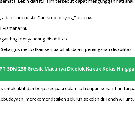
si semata. Lebih dari itu, film tersebut dapat mengunggah hati a
ada di indonesia. Dan stop bullying,” ucapnya.
 Rismaharini.
gan bagi penyandang disabilitas.
Sekaligus melibatkan semua pihak dalam penanganan disabilitas.
PT SDN 236 Gresik Matanya Dicolok Kakak Kelas Hingga
ntuk aktif dan berpartisipasi dalam kehidupan sehari-hari tanpa 
n Kebudayaan, merekomendasikan seluruh sekolah di Tanah Air un