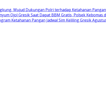
kung, Wujud Dukungan Polri terhadap Ketahanan Pangan
nyum Ojol Gresik Saat Dapat BBM Gratis, Polsek Kebomas d
rogram Ketahanan Pangan
Jadwal Sim Keliling Gresik Agustu