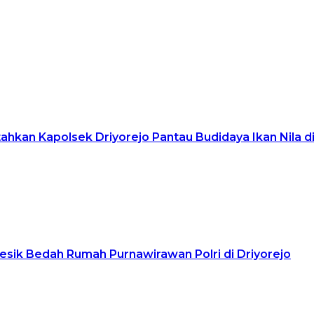
hkan Kapolsek Driyorejo Pantau Budidaya Ikan Nila d
esik Bedah Rumah Purnawirawan Polri di Driyorejo