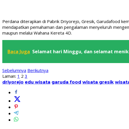
Perdana diterapkan di Pabrik Driyorejo, Gresik, Garudafood ke
mendapatkan pemahaman dan pengalaman menyeluruh mengenai p
maupun melalui Wahana Kereta 4D.
Baca Juga
Selamat hari Minggu, dan selamat menikm
Sebelumnya
Berikutnya
Laman:
1
2
3
driyorejo
edu wisata
garuda food
wisata gresik
wisata